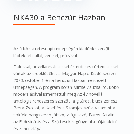
NKA30 a Benczúr Házban
Az NKA születésnapi ünnepségén kiadónk szerzői
léptek fel dallal, verssel, prózával
Dalokkal, novellarészletekkel és érdekes történetekkel
várták az érdeklődőket a Magyar Napló Kiadó szerzői
2023. október 1-én a Benczúr Házban rendezett
ünnepségen. A program során Mirtse Zsuzsa író, költő
moderálásával ismerhettük meg Az év novellái
antológia rendszeres szerzőit, a gitáros, blues-zenész
Berta Zsoltot, a Kalef és a Szomjas szűz, valamint a
sokféle hangszeren játszó, világutazó, Burns Katalin,
az Esőcsinálás és a Szőttesek regénye alkotójának írói
és zenei világát.