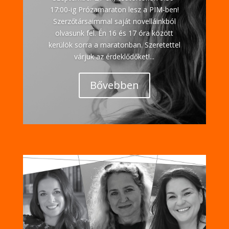
17:00-ig Prózamaraton lesz a PIM-ben!
Szerzőtársaimmal saját novelláinkból
olvasunk fel. Én 16 és 17 óra között
kerülök sorra a maratonban. Szeretettel
várjuk az érdeklődőket!...
Bővebben