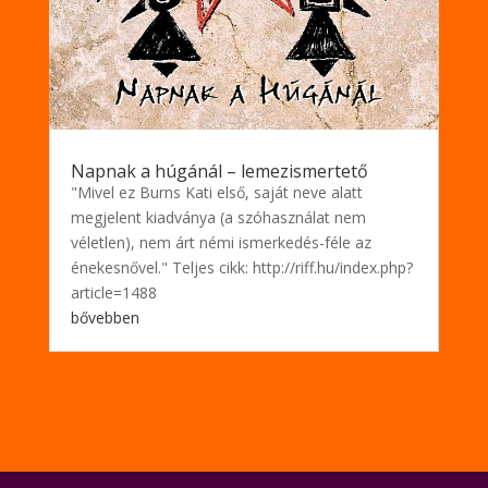
Napnak a húgánál – lemezismertető
"Mivel ez Burns Kati első, saját neve alatt
megjelent kiadványa (a szóhasználat nem
véletlen), nem árt némi ismerkedés-féle az
énekesnővel." Teljes cikk: http://riff.hu/index.php?
article=1488
bővebben